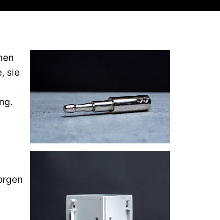
men
, sie
ng.
sorgen