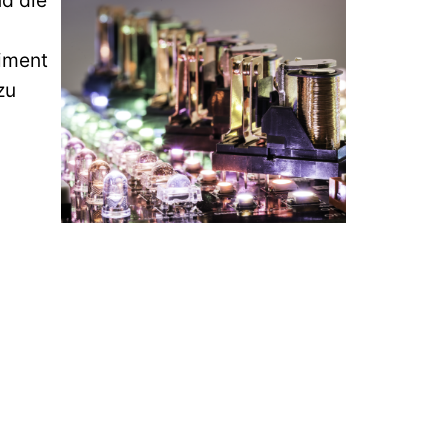
nd die
timent
zu