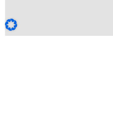
Telefon
Fax
+49 0 7144 33 905-0
+49 0 7144 
Adresse
E-Mail
Hauber & Graf
info@hg-elec
Electronics GmbH
Höpfigheimer Str. 8