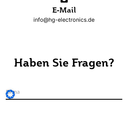
E-Mail
info@hg-electronics.de
Haben Sie Fragen?
F
i
r
m
a
A
n
r