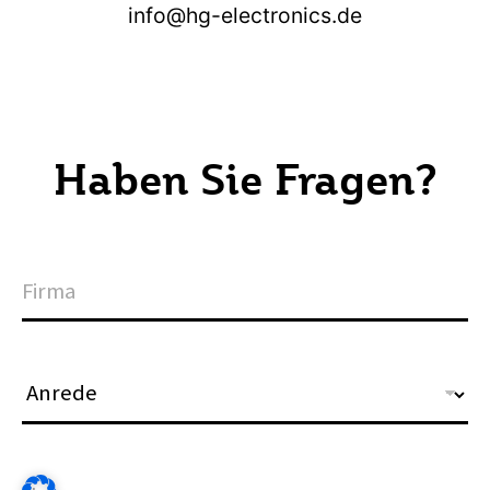
info@hg-electronics.de
Haben Sie Fragen?
F
i
r
m
a
A
n
r
e
d
N
e