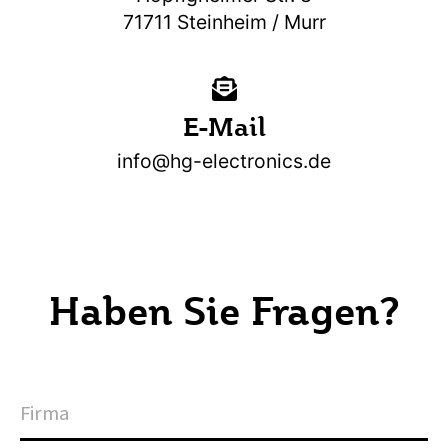
71711 Steinheim / Murr
E-Mail
info@hg-electronics.de
Haben Sie Fragen?
F
i
r